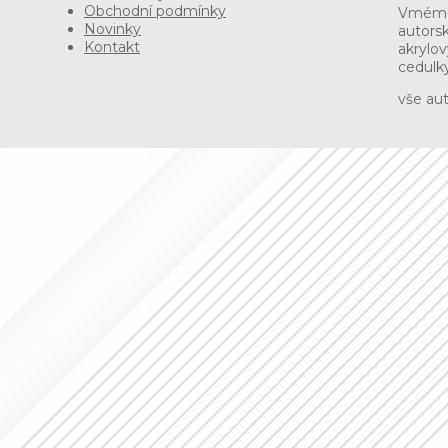
Obchodní podmínky
Vmém e
Novinky
autorsk
Kontakt
akrylov
cedulky
vše au