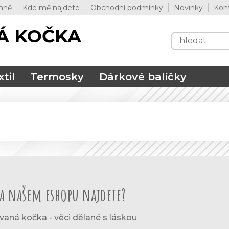
mně
Kde mě najdete
Obchodní podmínky
Novinky
Kon
Á KOČKA
til
Termosky
Dárkové balíčky
a našem eshopu najdete?
vaná kočka - věci dělané s láskou