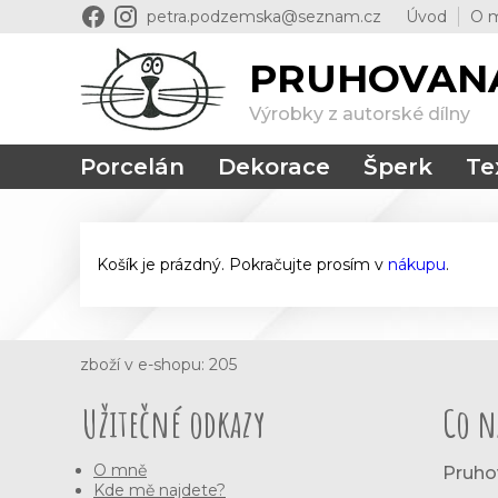
petra.podzemska@seznam.cz
Úvod
O 
PRUHOVAN
Výrobky z autorské dílny
Porcelán
Dekorace
Šperk
Tex
Košík je prázdný. Pokračujte prosím v
nákupu
.
zboží v e-shopu: 205
Užitečné odkazy
Co n
O mně
Pruho
Kde mě najdete?