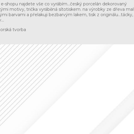
-shopu najdete vše co vyrábím...český porcelán dekorovaný
ými motivy, trička vyráběná sítotiskem. na výrobky ze dřeva malu
ými barvami a přelakuji bezbarvým lakem, tisk z originálu...tácky,
...
torská tvorba