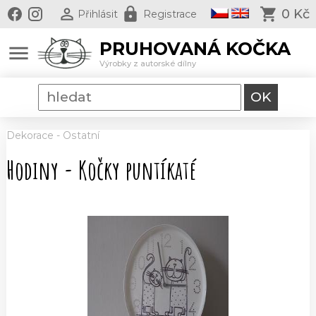
0 Kč
Přihlásit
Registrace
PRUHOVANÁ KOČKA
menu
Výrobky z autorské dílny
Dekorace
-
Ostatní
Hodiny - Kočky puntíkaté