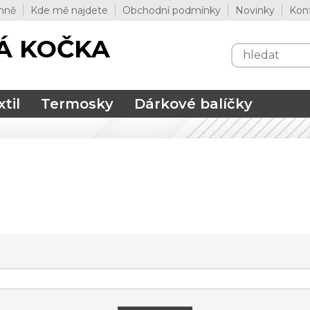
mně
Kde mě najdete
Obchodní podmínky
Novinky
Kon
Á KOČKA
til
Termosky
Dárkové balíčky