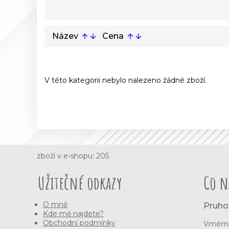
Název
Cena
arrow_upward
arrow_downward
arrow_upward
arrow_downward
V této kategorii nebylo nalezeno žádné zboží.
zboží v e-shopu: 205
Užitečné odkazy
Co n
O mně
Pruho
Kde mě najdete?
Obchodní podmínky
Vmém e