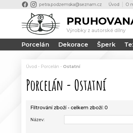
petra.podzemska@seznam.cz
Úvod
O 
PRUHOVAN
Výrobky z autorské dílny
Porcelán
Dekorace
Šperk
Tex
Úvod
-
Porcelán
-
Ostatní
Porcelán - Ostatní
Filtrování zboží - celkem zboží: 0
Název: