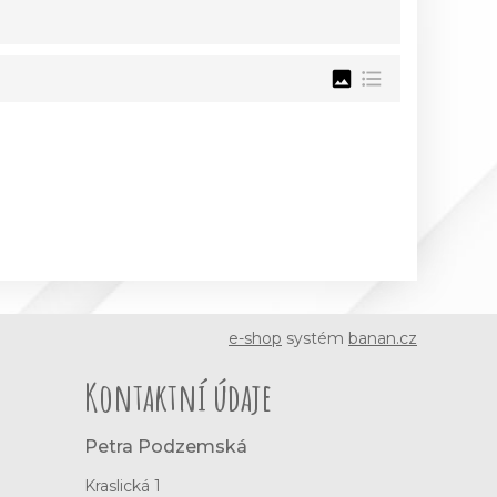
image
format_list_bulleted
e-shop
systém
banan.cz
Kontaktní údaje
Petra Podzemská
Kraslická 1