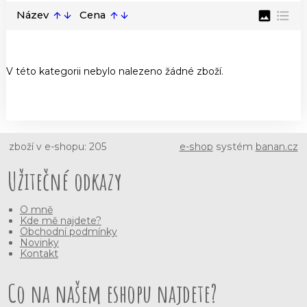
image
format_list_bulleted
Název
Cena
arrow_upward
arrow_downward
arrow_upward
arrow_downward
V této kategorii nebylo nalezeno žádné zboží.
zboží v e-shopu: 205
e-shop
systém
banan.cz
Užitečné odkazy
O mně
Kde mě najdete?
Obchodní podmínky
Novinky
Kontakt
Co na našem eshopu najdete?