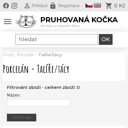
0 Kč
Přihlásit
Registrace
PRUHOVANÁ KOČKA
menu
Výrobky z autorské dílny
Úvod
-
Porcelán
-
Talíře/tácy
Porcelán - Talíře/tácy
Filtrování zboží - celkem zboží: 0
Název: