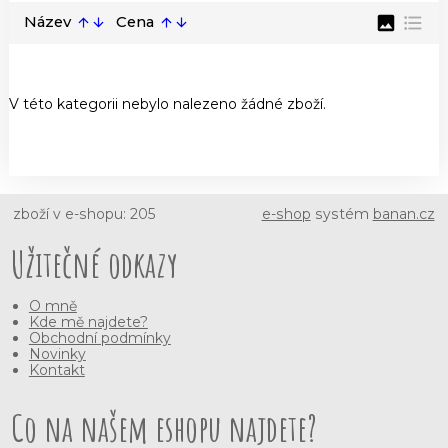
image
format_list_bulleted
Název
Cena
arrow_upward
arrow_downward
arrow_upward
arrow_downward
V této kategorii nebylo nalezeno žádné zboží.
zboží v e-shopu: 205
e-shop
systém
banan.cz
Užitečné odkazy
O mně
Kde mě najdete?
Obchodní podmínky
Novinky
Kontakt
Co na našem eshopu najdete?