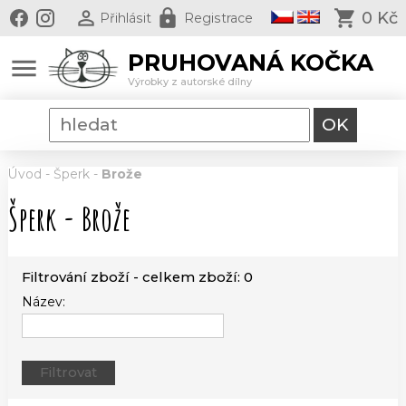
0 Kč
Přihlásit
Registrace
PRUHOVANÁ KOČKA
menu
Výrobky z autorské dílny
Úvod
-
Šperk
-
Brože
Šperk - Brože
Filtrování zboží - celkem zboží: 0
Název: