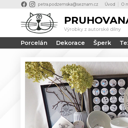
petra.podzemska@seznam.cz
Úvod
O 
PRUHOVAN
Výrobky z autorské dílny
Porcelán
Dekorace
Šperk
Tex