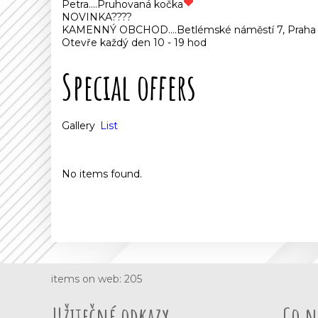
Petra....Pruhovaná kočka
NOVINKA????
KAMENNÝ OBCHOD....Betlémské náměstí 7, Praha 
Otevře každý den 10 - 19 hod
Special offers
Gallery
List
No items found.
items on web: 205
Užitečné odkazy
Co n