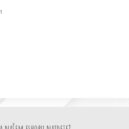
1
a našem eshopu najdete?