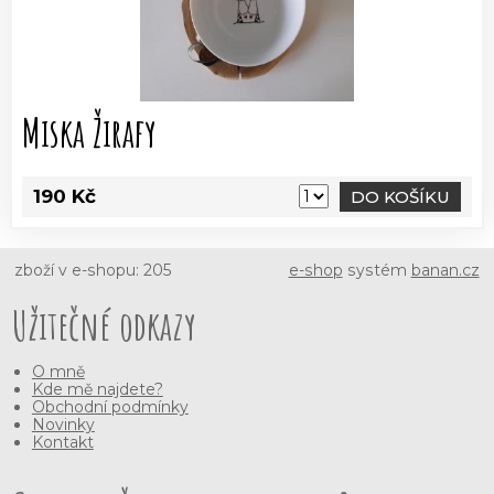
Miska Žirafy
190 Kč
DO KOŠÍKU
zboží v e-shopu: 205
e-shop
systém
banan.cz
Užitečné odkazy
O mně
Kde mě najdete?
Obchodní podmínky
Novinky
Kontakt