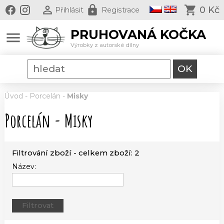
0 Kč
Přihlásit
Registrace
PRUHOVANÁ KOČKA
menu
Výrobky z autorské dílny
Úvod
-
Porcelán
-
Misky
Porcelán - Misky
Filtrování zboží - celkem zboží: 2
Název: