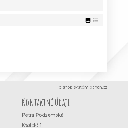
image
format_list_bulleted
e-shop
systém
banan.cz
Kontaktní údaje
Petra Podzemská
Kraslická 1