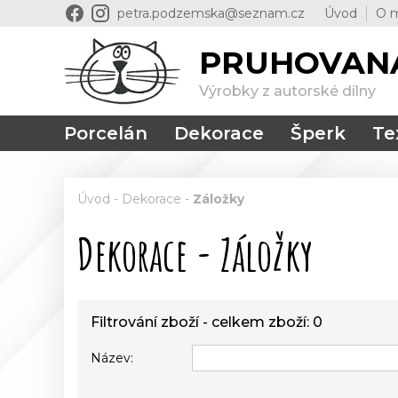
petra.podzemska@seznam.cz
Úvod
O 
PRUHOVAN
Výrobky z autorské dílny
Porcelán
Dekorace
Šperk
Tex
Úvod
-
Dekorace
-
Záložky
Dekorace - Záložky
Filtrování zboží - celkem zboží: 0
Název: