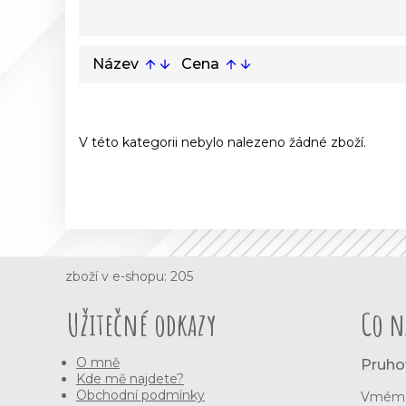
Název
Cena
arrow_upward
arrow_downward
arrow_upward
arrow_downward
V této kategorii nebylo nalezeno žádné zboží.
zboží v e-shopu: 205
Užitečné odkazy
Co n
O mně
Pruho
Kde mě najdete?
Obchodní podmínky
Vmém e