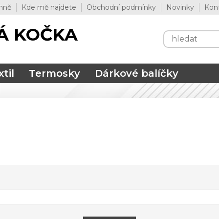
mně
Kde mě najdete
Obchodní podmínky
Novinky
Kon
Á KOČKA
til
Termosky
Dárkové balíčky