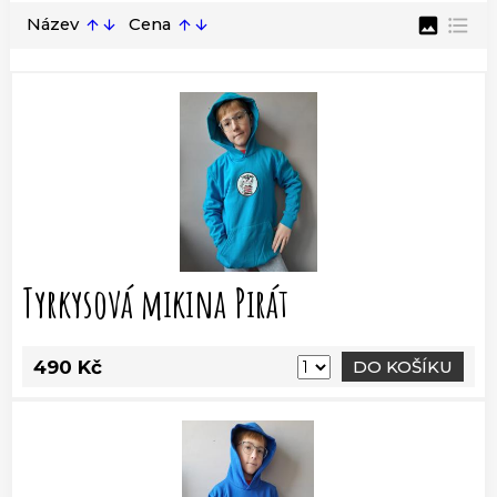
image
format_list_bulleted
Název
Cena
arrow_upward
arrow_downward
arrow_upward
arrow_downward
Tyrkysová mikina Pirát
490 Kč
DO KOŠÍKU