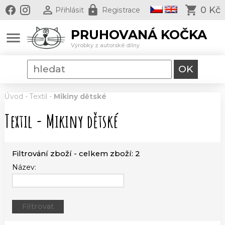
0 Kč
Přihlásit
Registrace
PRUHOVANÁ KOČKA
menu
Výrobky z autorské dílny
Úvod
-
Textil
-
Mikiny dětské
Textil - Mikiny dětské
Filtrování zboží - celkem zboží: 2
Název: