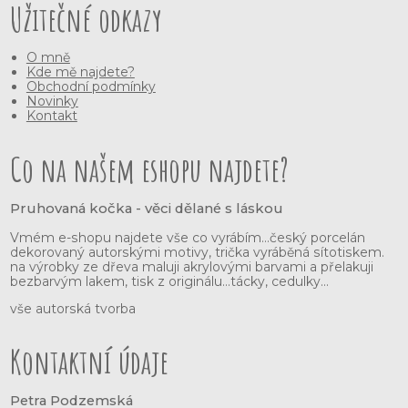
Užitečné odkazy
O mně
Kde mě najdete?
Obchodní podmínky
Novinky
Kontakt
Co na našem eshopu najdete?
Pruhovaná kočka - věci dělané s láskou
Vmém e-shopu najdete vše co vyrábím...český porcelán
dekorovaný autorskými motivy, trička vyráběná sítotiskem.
na výrobky ze dřeva maluji akrylovými barvami a přelakuji
bezbarvým lakem, tisk z originálu...tácky, cedulky...
vše autorská tvorba
Kontaktní údaje
Petra Podzemská