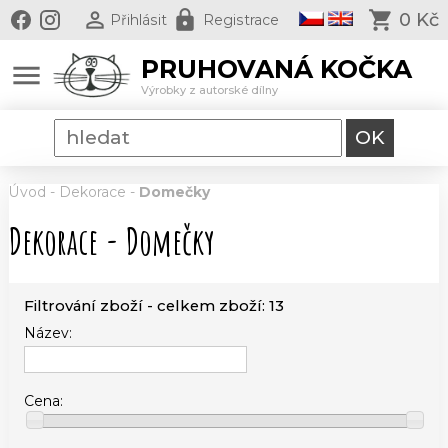
0 Kč
Přihlásit
Registrace
PRUHOVANÁ KOČKA
menu
Výrobky z autorské dílny
Úvod
-
Dekorace
-
Domečky
Dekorace - Domečky
Filtrování zboží - celkem zboží: 13
Název:
Cena: