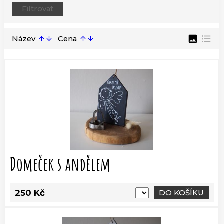
image
format_list_bulleted
Název
Cena
arrow_upward
arrow_downward
arrow_upward
arrow_downward
Domeček s andělem
250 Kč
DO KOŠÍKU