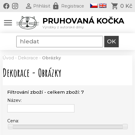
0 Kč
Přihlásit
Registrace
PRUHOVANÁ KOČKA
menu
Výrobky z autorské dílny
Úvod
-
Dekorace
-
Obrázky
Dekorace - Obrázky
Filtrování zboží - celkem zboží: 7
Název:
Cena: