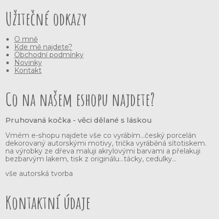
Užitečné odkazy
O mně
Kde mě najdete?
Obchodní podmínky
Novinky
Kontakt
Co na našem eshopu najdete?
Pruhovaná kočka - věci dělané s láskou
Vmém e-shopu najdete vše co vyrábím...český porcelán
dekorovaný autorskými motivy, trička vyráběná sítotiskem.
na výrobky ze dřeva maluji akrylovými barvami a přelakuji
bezbarvým lakem, tisk z originálu...tácky, cedulky...
vše autorská tvorba
Kontaktní údaje