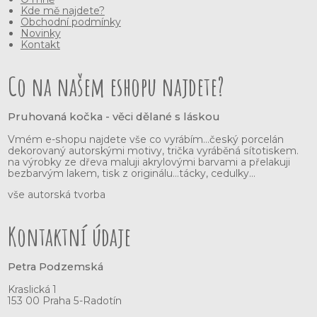
Kde mě najdete?
Obchodní podmínky
Novinky
Kontakt
Co na našem eshopu najdete?
Pruhovaná kočka - věci dělané s láskou
Vmém e-shopu najdete vše co vyrábím...český porcelán
dekorovaný autorskými motivy, trička vyráběná sítotiskem.
na výrobky ze dřeva maluji akrylovými barvami a přelakuji
bezbarvým lakem, tisk z originálu...tácky, cedulky...
vše autorská tvorba
Kontaktní údaje
Petra Podzemská
Kraslická 1
153 00 Praha 5-Radotín