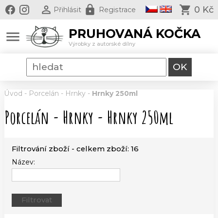
0 Kč
Přihlásit
Registrace
PRUHOVANÁ KOČKA
menu
Výrobky z autorské dílny
Úvod
-
Porcelán
-
Hrnky
-
Hrnky 250ml
Porcelán - Hrnky - Hrnky 250ml
Filtrování zboží - celkem zboží: 16
Název: