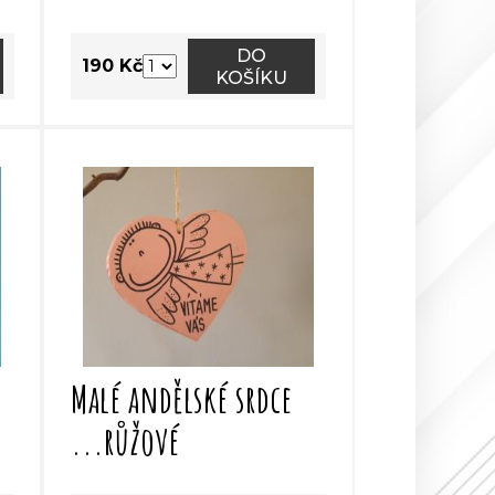
DO
190 Kč
KOŠÍKU
Malé andělské srdce
...růžové