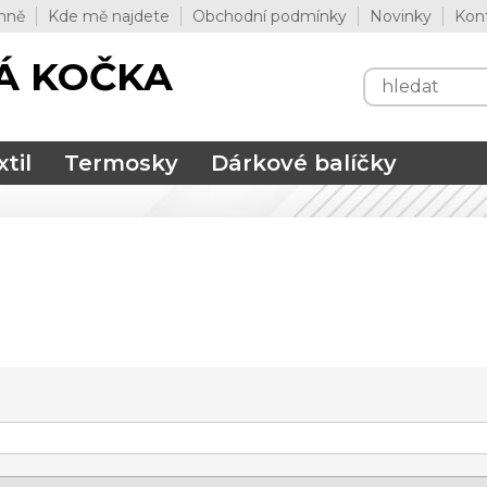
mně
Kde mě najdete
Obchodní podmínky
Novinky
Kon
Á KOČKA
til
Termosky
Dárkové balíčky