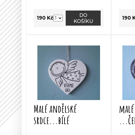
DO
190 Kč
190 
KOŠÍKU
Malé andělské
malé
srdce...bílé
...č