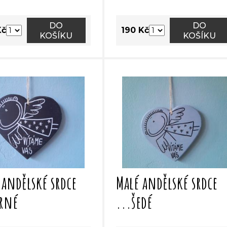
DO
DO
Kč
190 Kč
KOŠÍKU
KOŠÍKU
 andělské srdce
Malé andělské srdce
erné
...šedé