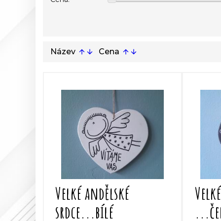
Název
Cena
arrow_upward
arrow_downward
arrow_upward
arrow_downward
Velké andělské
Velké
srdce...bílé
...č