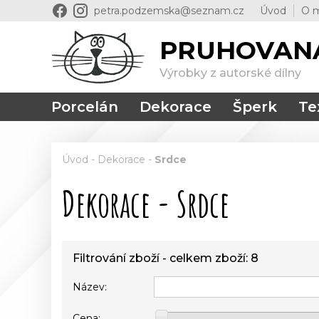
petra.podzemska@seznam.cz
Úvod
O 
PRUHOVAN
Výrobky z autorské dílny
Porcelán
Dekorace
Šperk
Tex
Úvod
-
Dekorace
-
Srdce
Dekorace - Srdce
Filtrování zboží - celkem zboží: 8
Název:
Cena: