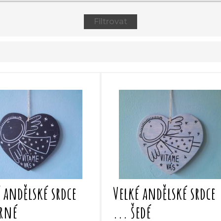
 andělské srdce
Velké andělské srdce
erné
... šedé