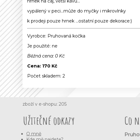
hrnek na čaj, větší kávu...
vypálený v peci...může do myčky i mikrovlnky
k prodeji pouze hrnek ...ostatní pouze dekorace:)
Vyrobce:
Pruhovaná kočka
Je použité
: ne
Běžná cena:
0
Kč
Cena:
170
Kč
Počet skladem:
2
zboží v e-shopu: 205
Užitečné odkazy
Co n
O mně
Pruho
Kde mě najdete?