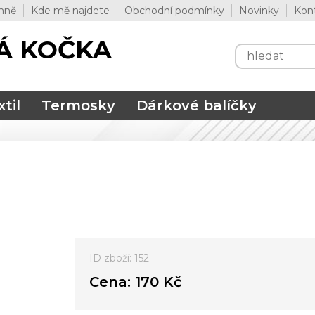
mně
Kde mě najdete
Obchodní podmínky
Novinky
Kon
Á KOČKA
til
Termosky
Dárkové balíčky
ID zboží: 152
Cena:
170 Kč