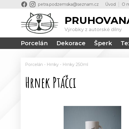
petra.podzemska@seznam.cz
Úvod
O 
PRUHOVAN
Výrobky z autorské dílny
Porcelán
Dekorace
Šperk
Tex
Porcelán
-
Hrnky
-
Hrnky 250ml
Hrnek Ptáčci