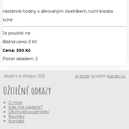
nástěnné hodiny s děrovaným číselníkem, ruční kresba
tiché
Je použité
: ne
Běžná cena:
0
Kč
Cena:
350
Kč
Počet skladem:
2
zboží v e-shopu: 205
e-shop
systém
banan.cz
Užitečné odkazy
O mně
Kde mě najdete?
Obchodní podmínky
Novinky
Kontakt