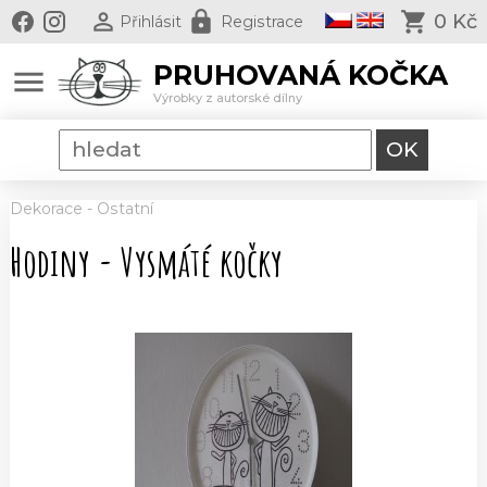
0 Kč
Přihlásit
Registrace
PRUHOVANÁ KOČKA
menu
Výrobky z autorské dílny
Dekorace
-
Ostatní
Hodiny - Vysmáté kočky