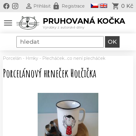
0 Kč
Přihlásit
Registrace
PRUHOVANÁ KOČKA
menu
Výrobky z autorské dílny
Porcelán
-
Hrnky
-
Plecháček...co není plecháček
Porcelánový hrneček Holčička