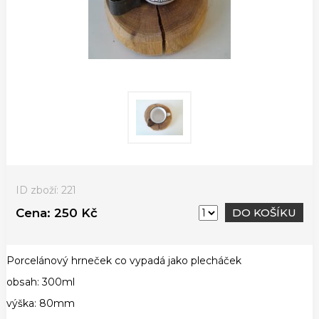
ID zboží: 221
Cena:
250 Kč
DO KOŠÍKU
Porcelánový hrneček co vypadá jako plecháček
obsah: 300ml
výška: 80mm