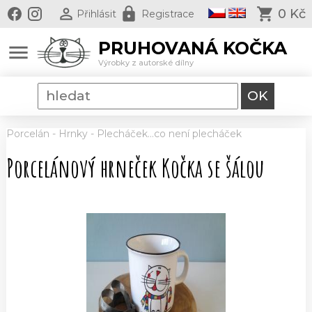
0 Kč
Přihlásit
Registrace
PRUHOVANÁ KOČKA
menu
Výrobky z autorské dílny
Porcelán
-
Hrnky
-
Plecháček...co není plecháček
Porcelánový hrneček Kočka se šálou